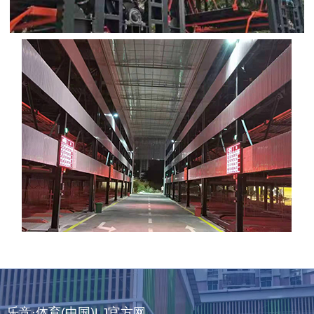
乐竞·体育(中国)LJ官方网