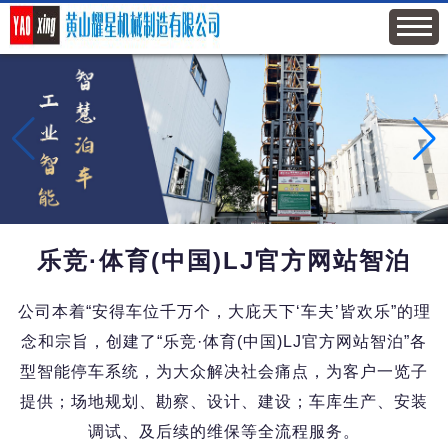
乐竞·体育(中国)LJ官方网站智泊
公司本着“安得车位千万个，大庇天下‘车夫’皆欢乐”的理
念和宗旨，创建了“乐竞·体育(中国)LJ官方网站智泊”各
型智能停车系统，为大众解决社会痛点，为客户一览子
提供；场地规划、勘察、设计、建设；车库生产、安装
调试、及后续的维保等全流程服务。