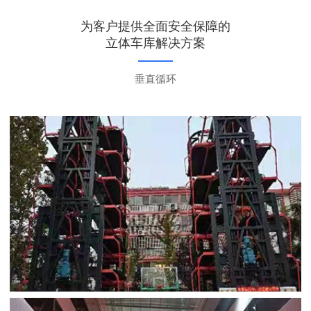
为客户提供全面安全保障的
立体车库解决方案
垂直循环